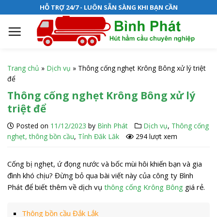
S
HỖ TRỢ 24/7 - LUÔN SẴN SÀNG KHI BẠN CẦN
k
i
p
t
o
Trang chủ
»
Dịch vụ
»
Thông cống nghẹt Krông Bông xử lý triệt
c
để
o
Thông cống nghẹt Krông Bông xử lý
n
triệt để
t
e
Posted on
11/12/2023
by
Bình Phát
Dịch vụ
,
Thông cống
n
nghẹt, thông bồn cầu
,
Tỉnh Đăk Lăk
294 lượt xem
t
Cống bị nghẹt, ứ đọng nước và bốc mùi hôi khiến bạn và gia
đình khó chịu? Đừng bỏ qua bài viết này của công ty Bình
Phát để biết thêm về dịch vụ
thông cống Krông Bông
giá rẻ.
Thông bồn cầu Đắk Lắk