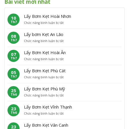
Bài viết mới nhất
Lấy Bơm Kẹt Hoài Nhơn
10
Th7
ở
Chức năng bình luận bị tắt
L
ấ
Lấy bơm Kẹt An Lão
08
y
Th7
ở
Chức năng bình luận bị tắt
B
L
ơ
ấ
m
Lấy Bơm Kẹt Hoài Ân
07
y
K
Th7
ở
Chức năng bình luận bị tắt
b
ẹ
L
ơ
t
ấ
m
H
Lấy Bơm Kẹt Phù Cát
05
y
K
o
Th7
ở
Chức năng bình luận bị tắt
B
ẹ
à
L
ơ
t
i
ấ
m
A
N
Lấy Bơm Kẹt Phù Mỹ
25
y
K
n
h
Th6
ở
Chức năng bình luận bị tắt
B
ẹ
L
ơ
L
ơ
t
ã
n
ấ
m
H
o
Lấy Bơm Kẹt Vĩnh Thạnh
23
y
K
o
Th6
ở
Chức năng bình luận bị tắt
B
ẹ
à
L
ơ
t
i
ấ
m
P
Â
Lấy Bơm Kẹt Vân Canh
23
y
K
h
n