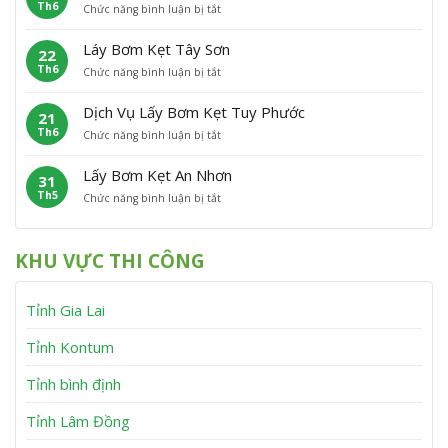
Th6
ở
Chức năng bình luận bị tắt
B
ẹ
ù
L
ơ
t
C
ấ
m
P
á
Láy Bơm Kẹt Tây Sơn
22
y
K
h
t
Th6
ở
Chức năng bình luận bị tắt
B
ẹ
ù
L
ơ
t
M
á
m
V
ỹ
Dịch Vụ Lấy Bơm Kẹt Tuy Phước
21
y
K
ĩ
Th6
ở
Chức năng bình luận bị tắt
B
ẹ
n
D
ơ
t
h
ị
m
V
T
Lấy Bơm Kẹt An Nhơn
31
c
K
â
h
Th5
ở
Chức năng bình luận bị tắt
h
ẹ
n
ạ
L
V
t
C
n
ấ
ụ
T
a
h
y
L
â
n
KHU VỰC THI CÔNG
B
ấ
y
h
ơ
y
S
m
B
ơ
Tỉnh Gia Lai
K
ơ
n
ẹ
m
t
K
Tỉnh Kontum
A
ẹ
n
t
Tỉnh bình định
N
T
h
u
Tỉnh Lâm Đồng
ơ
y
n
P