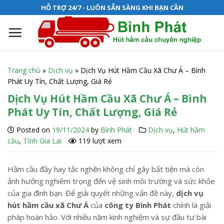
S
HỖ TRỢ 24/7 - LUÔN SẴN SÀNG KHI BẠN CẦN
k
i
p
t
o
Trang chủ
»
Dịch vụ
»
Dịch Vụ Hút Hầm Cầu Xã Chư Á – Bình
c
Phát Uy Tín, Chất Lượng, Giá Rẻ
o
Dịch Vụ Hút Hầm Cầu Xã Chư Á – Bình
n
Phát Uy Tín, Chất Lượng, Giá Rẻ
t
e
Posted on
19/11/2024
by
Bình Phát
Dịch vụ
,
Hút hầm
n
cầu
,
Tỉnh Gia Lai
119 lượt xem
t
Hầm cầu đầy hay tắc nghẽn không chỉ gây bất tiện mà còn
ảnh hưởng nghiêm trọng đến vệ sinh môi trường và sức khỏe
của gia đình bạn. Để giải quyết những vấn đề này,
dịch vụ
hút hầm cầu xã Chư Á
của
công ty Bình Phát
chính là giải
pháp hoàn hảo. Với nhiều năm kinh nghiệm và sự đầu tư bài