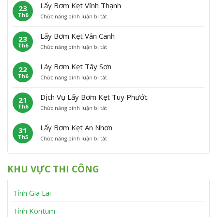
ấ
m
H
o
Lấy Bơm Kẹt Vĩnh Thạnh
23
y
K
o
Th6
ở
Chức năng bình luận bị tắt
B
ẹ
à
L
ơ
t
i
ấ
m
P
Â
Lấy Bơm Kẹt Vân Canh
23
y
K
h
n
Th6
ở
Chức năng bình luận bị tắt
B
ẹ
ù
L
ơ
t
C
ấ
m
P
á
Láy Bơm Kẹt Tây Sơn
22
y
K
h
t
Th6
ở
Chức năng bình luận bị tắt
B
ẹ
ù
L
ơ
t
M
á
m
V
ỹ
Dịch Vụ Lấy Bơm Kẹt Tuy Phước
21
y
K
ĩ
Th6
ở
Chức năng bình luận bị tắt
B
ẹ
n
D
ơ
t
h
ị
m
V
T
Lấy Bơm Kẹt An Nhơn
31
c
K
â
h
Th5
ở
Chức năng bình luận bị tắt
h
ẹ
n
ạ
L
V
t
C
n
ấ
ụ
T
a
h
y
L
â
n
KHU VỰC THI CÔNG
B
ấ
y
h
ơ
y
S
m
B
ơ
Tỉnh Gia Lai
K
ơ
n
ẹ
m
t
K
Tỉnh Kontum
A
ẹ