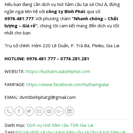
Nếu bạn đang cần dịch vụ hút hầm cầu tại xã Chư Á, đừng
ngần ngại liên hệ với
công ty Bình Phát
qua số
0976.481.777
. Với phương châm
“Nhanh chóng – Chất
lượng – Giá rẻ”
, chúng tôi cam kết mang đến dịch vụ tốt
nhất cho bạn.
Trụ sở chính: Hẻm 220 Lê Duẩn, P. Trà Bá, Pleiku, Gia Lai
HOTLINE: 0976.481.777 – 0776.281.281
WEBSITE:
https://huthamcaubinhphat.com
FANPAGE:
https://www.facebook.com/huthamgialai
EMAIL:
dvmtbinhphatgl@gmail.com
Danh mục:
Dịch vụ
Hút hầm cầu
Tỉnh Gia Lai
Tags:
hút bể phốt xã chư á
hút hầm cầu xã Chư Á
hút hầm vệ