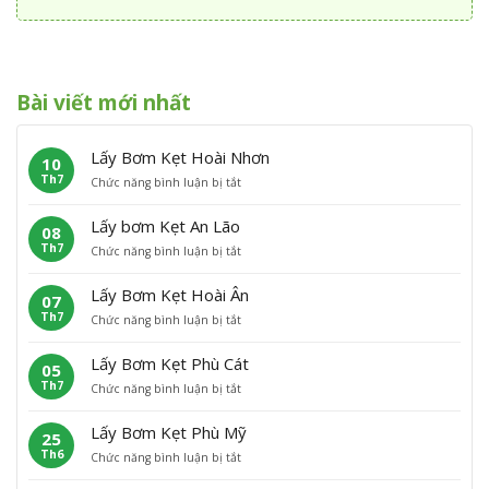
Bài viết mới nhất
Lấy Bơm Kẹt Hoài Nhơn
10
Th7
ở
Chức năng bình luận bị tắt
L
ấ
Lấy bơm Kẹt An Lão
08
y
Th7
ở
Chức năng bình luận bị tắt
B
L
ơ
ấ
m
Lấy Bơm Kẹt Hoài Ân
07
y
K
Th7
ở
Chức năng bình luận bị tắt
b
ẹ
L
ơ
t
ấ
m
H
Lấy Bơm Kẹt Phù Cát
05
y
K
o
Th7
ở
Chức năng bình luận bị tắt
B
ẹ
à
L
ơ
t
i
ấ
m
A
N
Lấy Bơm Kẹt Phù Mỹ
25
y
K
n
h
Th6
ở
Chức năng bình luận bị tắt
B
ẹ
L
ơ
L
ơ
t
ã
n