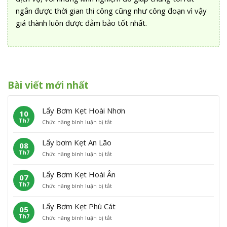
ngắn được thời gian thi công cũng như công đoạn vì vậy
giá thành luôn được đảm bảo tốt nhất.
Bài viết mới nhất
Lấy Bơm Kẹt Hoài Nhơn
10
Th7
ở
Chức năng bình luận bị tắt
L
ấ
Lấy bơm Kẹt An Lão
08
y
Th7
ở
Chức năng bình luận bị tắt
B
L
ơ
ấ
m
Lấy Bơm Kẹt Hoài Ân
07
y
K
Th7
ở
Chức năng bình luận bị tắt
b
ẹ
L
ơ
t
ấ
m
H
Lấy Bơm Kẹt Phù Cát
05
y
K
o
Th7
ở
Chức năng bình luận bị tắt
B
ẹ
à
L
ơ
t
i