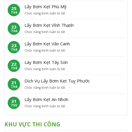
ấ
m
A
N
Lấy Bơm Kẹt Phù Mỹ
25
y
K
n
h
Th6
ở
Chức năng bình luận bị tắt
B
ẹ
L
ơ
L
ơ
t
ã
n
ấ
m
H
o
Lấy Bơm Kẹt Vĩnh Thạnh
23
y
K
o
Th6
ở
Chức năng bình luận bị tắt
B
ẹ
à
L
ơ
t
i
ấ
m
P
Â
Lấy Bơm Kẹt Vân Canh
23
y
K
h
n
Th6
ở
Chức năng bình luận bị tắt
B
ẹ
ù
L
ơ
t
C
ấ
m
P
á
Láy Bơm Kẹt Tây Sơn
22
y
K
h
t
Th6
ở
Chức năng bình luận bị tắt
B
ẹ
ù
L
ơ
t
M
á
m
V
ỹ
Dịch Vụ Lấy Bơm Kẹt Tuy Phước
21
y
K
ĩ
Th6
ở
Chức năng bình luận bị tắt
B
ẹ
n
D
ơ
t
h
ị
m
V
T
Lấy Bơm Kẹt An Nhơn
31
c
K
â
h
Th5
ở
Chức năng bình luận bị tắt
h
ẹ
n
ạ
L
V
t
C
n
ấ
ụ
T
a
h
y
L
â
n
KHU VỰC THI CÔNG
B
ấ
y
h
ơ
y
S