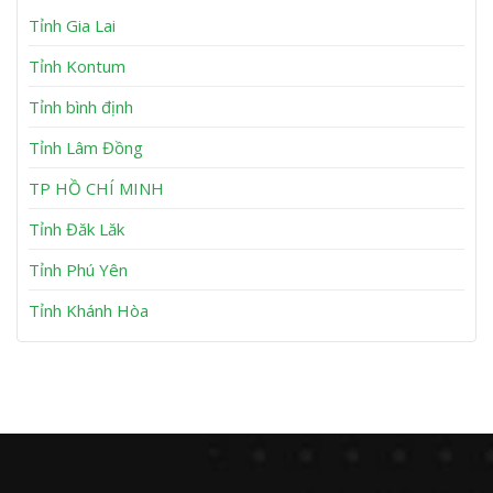
m
B
ơ
Tỉnh Gia Lai
K
ơ
n
ẹ
m
t
K
Tỉnh Kontum
A
ẹ
n
t
Tỉnh bình định
N
T
h
u
Tỉnh Lâm Đồng
ơ
y
n
P
h
TP HỒ CHÍ MINH
ư
ớ
Tỉnh Đăk Lăk
c
Tỉnh Phú Yên
Tỉnh Khánh Hòa