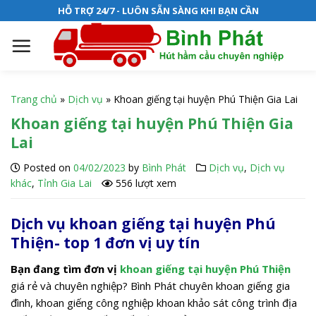
S
HỖ TRỢ 24/7 - LUÔN SẴN SÀNG KHI BẠN CẦN
k
i
p
t
o
Trang chủ
»
Dịch vụ
»
Khoan giếng tại huyện Phú Thiện Gia Lai
c
Khoan giếng tại huyện Phú Thiện Gia
o
Lai
n
t
Posted on
04/02/2023
by
Bình Phát
Dịch vụ
,
Dịch vụ
e
khác
,
Tỉnh Gia Lai
556 lượt xem
n
t
Dịch vụ khoan giếng tại huyện Phú
Thiện- top 1 đơn vị uy tín
Bạn đang tìm đơn vị
khoan giếng tại huyện Phú Thiện
giá rẻ và chuyên nghiệp? Bình Phát chuyên khoan giếng gia
đình, khoan giếng công nghiệp khoan khảo sát công trình địa