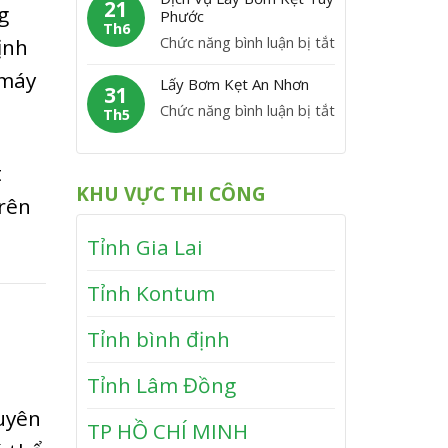
m
21
M
g
y
Phước
V
K
Th6
ỹ
B
ĩ
ở
Chức năng bình luận bị tắt
ịnh
ẹ
ơ
n
D
t
 máy
m
Lấy Bơm Kẹt An Nhơn
h
ị
31
V
K
T
ở
Chức năng bình luận bị tắt
c
Th5
â
ẹ
h
L
h
n
t
ạ
ấ
V
C
t
T
n
y
ụ
a
KHU VỰC THI CÔNG
â
h
B
L
trên
n
y
ơ
ấ
h
S
Tỉnh Gia Lai
m
y
ơ
K
B
n
Tỉnh Kontum
ẹ
ơ
t
m
Tỉnh bình định
A
K
n
ẹ
Tỉnh Lâm Đồng
N
t
h
T
uyên
TP HỒ CHÍ MINH
ơ
u