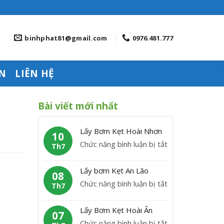
binhphat81@gmail.com
0976.481.777
N
LIÊN HỆ
Bài viết mới nhất
Lấy Bơm Kẹt Hoài Nhơn
10
ở
Chức năng bình luận bị tắt
Th7
L
ấ
Lấy bơm Kẹt An Lão
08
y
ở
Chức năng bình luận bị tắt
Th7
B
L
ơ
ấ
Lấy Bơm Kẹt Hoài Ân
m
07
y
ở
Chức năng bình luận bị tắt