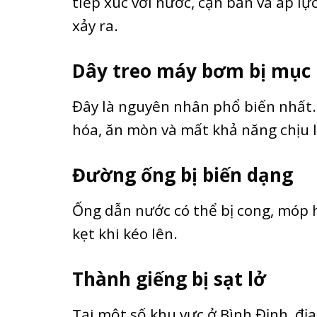
tiếp xúc với nước, cặn bẩn và áp lự
xảy ra.
Dây treo máy bơm bị mục
Đây là nguyên nhân phổ biến nhất.
hóa, ăn mòn và mất khả năng chịu l
Đường ống bị biến dạng
Ống dẫn nước có thể bị cong, móp 
kẹt khi kéo lên.
Thành giếng bị sạt lở
Tại một số khu vực ở Bình Định, đị