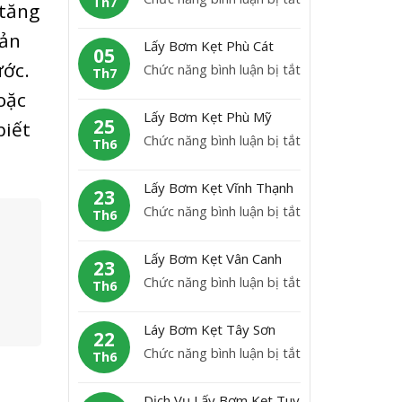
K
Th7
 tăng
b
L
ẹ
ơ
sản
ấ
t
Lấy Bơm Kẹt Phù Cát
m
05
y
H
ước.
ở
Chức năng bình luận bị tắt
K
Th7
B
o
L
ẹ
oặc
ơ
à
ấ
t
Lấy Bơm Kẹt Phù Mỹ
m
25
i
biết
y
A
ở
Chức năng bình luận bị tắt
K
Th6
N
B
n
L
ẹ
h
ơ
L
ấ
t
ơ
Lấy Bơm Kẹt Vĩnh Thạnh
m
23
ã
y
H
n
ở
Chức năng bình luận bị tắt
K
Th6
o
B
o
L
ẹ
ơ
à
ấ
t
Lấy Bơm Kẹt Vân Canh
m
23
i
y
P
ở
Chức năng bình luận bị tắt
K
Th6
Â
B
h
L
ẹ
n
ơ
ù
ấ
t
Láy Bơm Kẹt Tây Sơn
m
22
C
y
P
ở
Chức năng bình luận bị tắt
K
Th6
á
B
h
L
ẹ
t
ơ
ù
á
t
Dịch Vụ Lấy Bơm Kẹt Tuy