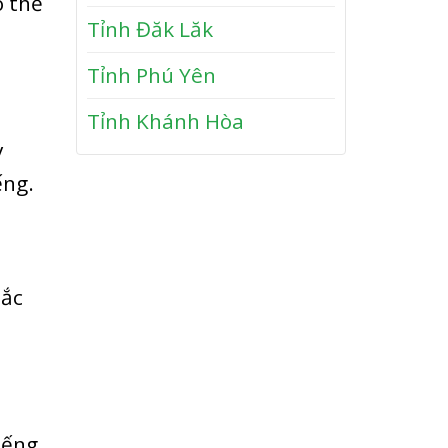
ó thể
n
y
Tỉnh Đăk Lăk
P
h
Tỉnh Phú Yên
ư
ớ
Tỉnh Khánh Hòa
c
y
ếng.
mắc
iếng