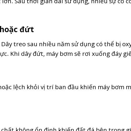
c lớn. Sau thời gian dài sử dụng, nhiều sự cố c
 hoặc đứt
 Dây treo sau nhiều năm sử dụng có thể bị ox
ực. Khi dây đứt, máy bơm sẽ rơi xuống đáy gi
hoặc lệch khỏi vị trí ban đầu khiến máy bơm 
a chất không ổn định khiến đất đá bên trong g