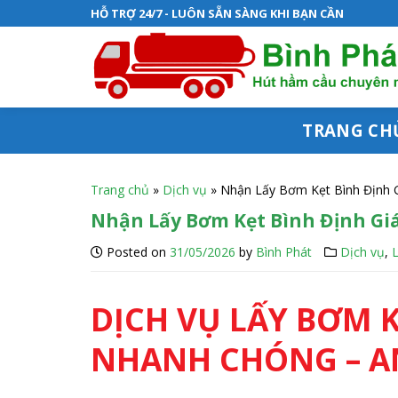
S
HỖ TRỢ 24/7 - LUÔN SẴN SÀNG KHI BẠN CẦN
k
i
p
t
TRANG CH
o
c
Trang chủ
»
Dịch vụ
»
Nhận Lấy Bơm Kẹt Bình Định G
o
Nhận Lấy Bơm Kẹt Bình Định Giá
n
Posted on
31/05/2026
by
Bình Phát
Dịch vụ
,
t
e
DỊCH VỤ LẤY BƠM K
n
NHANH CHÓNG – AN
t