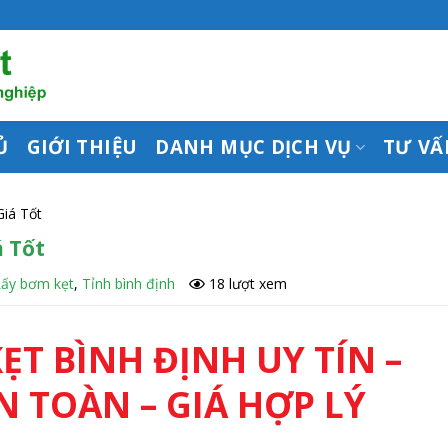
Ủ
GIỚI THIỆU
DANH MỤC DỊCH VỤ
TƯ VẤ
iá Tốt
 Tốt
Lấy bơm kẹt
,
Tỉnh bình định
18 lượt xem
ẸT BÌNH ĐỊNH UY TÍN –
 TOÀN – GIÁ HỢP LÝ