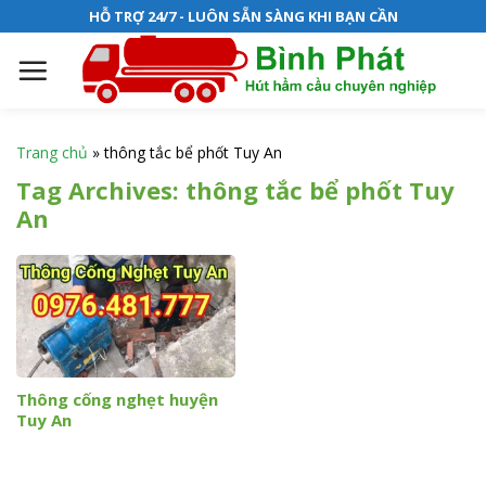
S
HỖ TRỢ 24/7 - LUÔN SẴN SÀNG KHI BẠN CẦN
k
i
p
t
o
Trang chủ
»
thông tắc bể phốt Tuy An
c
Tag Archives:
thông tắc bể phốt Tuy
o
An
n
t
e
n
t
Thông cống nghẹt huyện
Tuy An