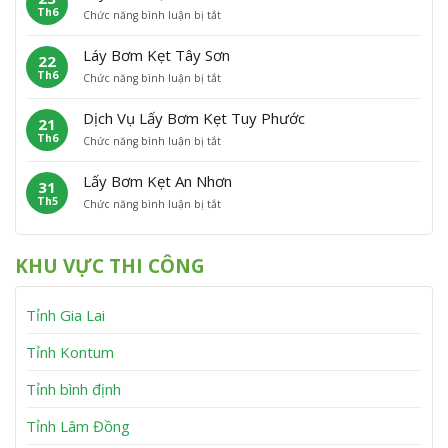
h
n
Th6
ở
Chức năng bình luận bị tắt
B
ẹ
ù
L
ơ
t
C
ấ
m
P
á
Láy Bơm Kẹt Tây Sơn
22
y
K
h
t
Th6
ở
Chức năng bình luận bị tắt
B
ẹ
ù
L
ơ
t
M
á
m
V
ỹ
Dịch Vụ Lấy Bơm Kẹt Tuy Phước
21
y
K
ĩ
Th6
ở
Chức năng bình luận bị tắt
B
ẹ
n
D
ơ
t
h
ị
m
V
T
Lấy Bơm Kẹt An Nhơn
31
c
K
â
h
Th5
ở
Chức năng bình luận bị tắt
h
ẹ
n
ạ
L
V
t
C
n
ấ
ụ
T
a
h
y
L
â
n
KHU VỰC THI CÔNG
B
ấ
y
h
ơ
y
S
m
B
ơ
Tỉnh Gia Lai
K
ơ
n
ẹ
m
t
K
Tỉnh Kontum
A
ẹ
n
t
Tỉnh bình định
N
T
h
u
Tỉnh Lâm Đồng
ơ
y
n
P