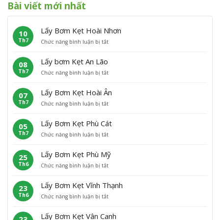
Bài viết mới nhất
Lấy Bơm Kẹt Hoài Nhơn
10
Th7
ở
Chức năng bình luận bị tắt
L
ấ
Lấy bơm Kẹt An Lão
08
y
Th7
ở
Chức năng bình luận bị tắt
B
L
ơ
ấ
m
Lấy Bơm Kẹt Hoài Ân
07
y
K
Th7
ở
Chức năng bình luận bị tắt
b
ẹ
L
ơ
t
ấ
m
H
Lấy Bơm Kẹt Phù Cát
05
y
K
o
Th7
ở
Chức năng bình luận bị tắt
B
ẹ
à
L
ơ
t
i
ấ
m
A
N
Lấy Bơm Kẹt Phù Mỹ
25
y
K
n
h
Th6
ở
Chức năng bình luận bị tắt
B
ẹ
L
ơ
L
ơ
t
ã
n
ấ
m
H
o
Lấy Bơm Kẹt Vĩnh Thạnh
23
y
K
o
Th6
ở
Chức năng bình luận bị tắt
B
ẹ
à
L
ơ
t
i
ấ
m
P
Â
Lấy Bơm Kẹt Vân Canh
23
y
K