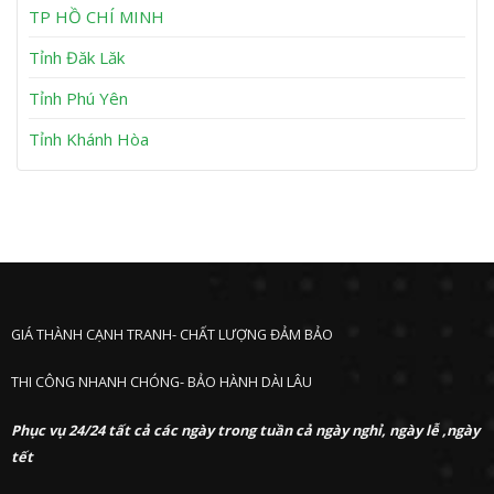
h
TP HỒ CHÍ MINH
ư
ớ
Tỉnh Đăk Lăk
c
Tỉnh Phú Yên
Tỉnh Khánh Hòa
GIÁ THÀNH CẠNH TRANH- CHẤT LƯỢNG ĐẢM BẢO
THI CÔNG NHANH CHÓNG- BẢO HÀNH DÀI LÂU
Phục vụ 24/24 tất cả các ngày trong tuần cả ngày nghỉ, ngày lễ ,ngày
tết