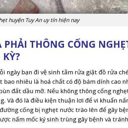
ẹt huyện Tuy An uy tín hiện nay
TA PHẢI THÔNG CỐNG NGHẸ
 KỲ?
 ngày bạn đi vệ sinh tắm rửa giặt đồ rửa ch
t bao nhiêu là hoá chất có độ bám dính cao n
, bùn đất dầu mỡ. Nếu không thông cống nghẹ
ng. Và đó là điều kiện thuận lơi để vi khuẩn n
 đường cống bị nghẹt nước trào lên để gây bệ
được nấm mốc ký sinh trùng gây bệnh và trán