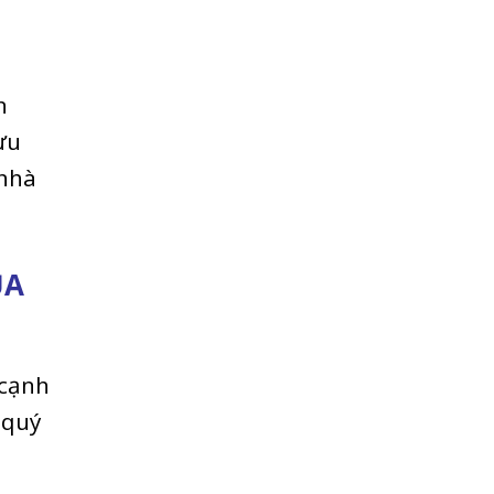
n
ưu
 nhà
ỦA
 cạnh
 quý