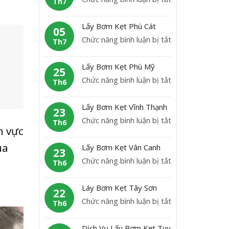
K
Th7
b
L
ẹ
ơ
ấ
t
Lấy Bơm Kẹt Phù Cát
m
05
y
H
ở
Chức năng bình luận bị tắt
K
Th7
B
o
L
ẹ
ơ
à
ấ
t
Lấy Bơm Kẹt Phù Mỹ
m
25
i
y
A
ở
Chức năng bình luận bị tắt
K
Th6
N
B
n
L
ẹ
h
ơ
L
ấ
t
ơ
Lấy Bơm Kẹt Vĩnh Thạnh
m
23
ã
y
H
n
ở
Chức năng bình luận bị tắt
K
Th6
o
B
o
h vực
L
ẹ
ơ
à
ấ
t
ủa
Lấy Bơm Kẹt Vân Canh
m
23
i
y
P
ở
Chức năng bình luận bị tắt
K
Th6
Â
B
h
L
ẹ
n
ơ
ù
ấ
t
Láy Bơm Kẹt Tây Sơn
m
22
C
y
P
ở
Chức năng bình luận bị tắt
K
Th6
á
B
h
L
ẹ
t
ơ
ù
á
t
Dịch Vụ Lấy Bơm Kẹt Tuy