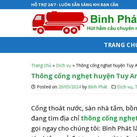
S
HỖ TRỢ 24/7 - LUÔN SẴN SÀNG KHI BẠN CẦN
k
i
p
t
TRANG CH
o
c
Trang chủ
»
Dịch vụ
»
Thông cống nghẹt huyện Tuy 
o
Thông cống nghẹt huyện Tuy A
n
Posted on
20/05/2024
by
Bình Phát
Dịch vụ
,
t
e
Cống thoát nước, sàn nhà tắm, bồn
n
đang tìm địa chỉ
thông cống nghẹt
t
gọi ngay cho chúng tôi: Bình Phát 