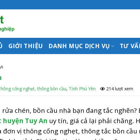
Ủ
GIỚI THIỆU
DANH MỤC DỊCH VỤ
TƯ VẤ
An
n
Thông cống nghẹt, thông bồn cầu
,
Tỉnh Phú Yên
214 lượt xem
 rửa chén, bồn cầu nhà bạn đang tắc nghẽn?
 huyện Tuy An
uy tín, giá cả lại phải chăng. 
là đơn vị thông cống nghẹt, thông tắc bồn cầu 