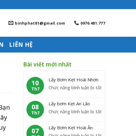
binhphat81@gmail.com
0976.481.777
N
LIÊN HỆ
Bài viết mới nhất
Lấy Bơm Kẹt Hoài Nhơn
10
ở
Chức năng bình luận bị tắt
Th7
L
ấ
Lấy bơm Kẹt An Lão
08
 Bạn
y
ở
Chức năng bình luận bị tắt
Th7
B
Hãy
L
ơ
ấ
uy
Lấy Bơm Kẹt Hoài Ân
m
07
y
ở
Chức năng bình luận bị tắt