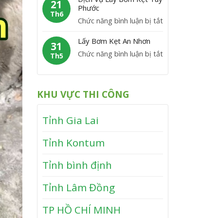
m
21
M
y
Phước
V
K
Th6
ỹ
B
ĩ
ở
Chức năng bình luận bị tắt
ẹ
ơ
n
D
t
m
Lấy Bơm Kẹt An Nhơn
h
ị
31
V
K
T
ở
Chức năng bình luận bị tắt
c
Th5
â
ẹ
h
L
h
n
t
ạ
ấ
V
C
T
n
y
ụ
a
KHU VỰC THI CÔNG
â
h
B
L
n
y
ơ
ấ
h
S
Tỉnh Gia Lai
m
y
ơ
K
B
n
Tỉnh Kontum
ẹ
ơ
t
m
Tỉnh bình định
A
K
n
ẹ
Tỉnh Lâm Đồng
N
t
h
T
TP HỒ CHÍ MINH
ơ
u