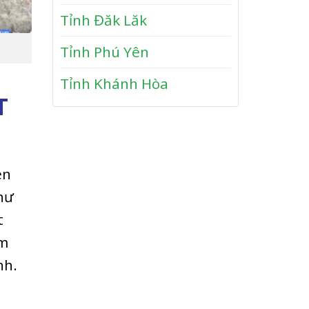
n
y
Tỉnh Đăk Lăk
P
h
Tỉnh Phú Yên
ư
ớ
Tỉnh Khánh Hòa
c
T
én
hư
t
ấm
nh.
h