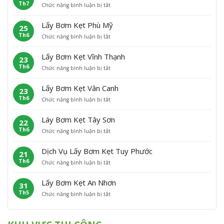
Th7
ở
Chức năng bình luận bị tắt
B
ẹ
à
L
ơ
t
i
ấ
m
A
N
Lấy Bơm Kẹt Phù Mỹ
25
y
K
n
h
Th6
ở
Chức năng bình luận bị tắt
B
ẹ
L
ơ
L
ơ
t
ã
n
ấ
m
H
o
Lấy Bơm Kẹt Vĩnh Thạnh
23
y
K
o
Th6
ở
Chức năng bình luận bị tắt
B
ẹ
à
L
ơ
t
i
ấ
m
P
Â
Lấy Bơm Kẹt Vân Canh
23
y
K
h
n
Th6
ở
Chức năng bình luận bị tắt
B
ẹ
ù
L
ơ
t
C
ấ
m
P
á
Láy Bơm Kẹt Tây Sơn
22
y
K
h
t
Th6
ở
Chức năng bình luận bị tắt
B
ẹ
ù
L
ơ
t
M
á
m
V
ỹ
Dịch Vụ Lấy Bơm Kẹt Tuy Phước
21
y
K
ĩ
Th6
ở
Chức năng bình luận bị tắt
B
ẹ
n
D
ơ
t
h
ị
m
V
T
Lấy Bơm Kẹt An Nhơn
31
c
K
â
h
Th5
ở
Chức năng bình luận bị tắt
h
ẹ
n
ạ
L
V
t
C
n
ấ
ụ
T
a
h
y
L
â
n