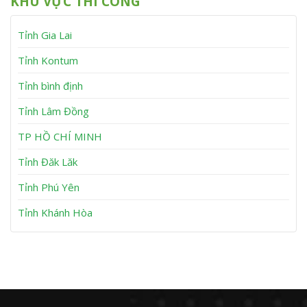
KHU VỰC THI CÔNG
B
ấ
y
h
ơ
y
S
m
B
ơ
Tỉnh Gia Lai
K
ơ
n
ẹ
m
t
K
Tỉnh Kontum
A
ẹ
n
t
Tỉnh bình định
N
T
h
u
Tỉnh Lâm Đồng
ơ
y
n
P
h
TP HỒ CHÍ MINH
ư
ớ
Tỉnh Đăk Lăk
c
Tỉnh Phú Yên
Tỉnh Khánh Hòa