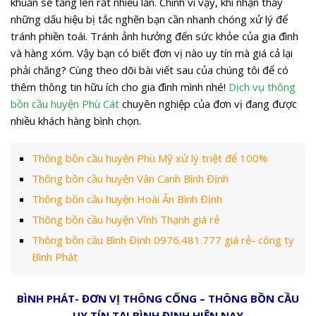
khuẩn sẽ tăng lên rất nhiều lần. Chính vì vậy, khi nhận thấy
những dấu hiệu bị tắc nghẽn bạn cần nhanh chóng xử lý để
tránh phiền toái. Tránh ảnh hưởng đến sức khỏe của gia đình
và hàng xóm. Vậy bạn có biết đơn vị nào uy tín mà giá cả lại
phải chăng? Cùng theo dõi bài viết sau của chúng tôi để có
thêm thông tin hữu ích cho gia đình mình nhé!
Dịch vụ thông
bồn cầu huyện Phù Cát
chuyên nghiệp của đơn vị đang được
nhiều khách hàng bình chọn.
Thông bồn cầu huyện Phù Mỹ xử lý triệt để 100%
Thông bồn cầu huyện Vân Canh Bình Định
Thông bồn cầu huyện Hoài Ân Bình Định
Thông bồn cầu huyện Vĩnh Thạnh giá rẻ
Thông bồn cầu Bình Định 0976.481.777 giá rẻ- công ty
Bình Phát
BÌNH PHÁT- ĐƠN VỊ THÔNG CỐNG – THÔNG BỒN CẦU
UY TÍN TẠI BÌNH ĐỊNH HIỆN NAY