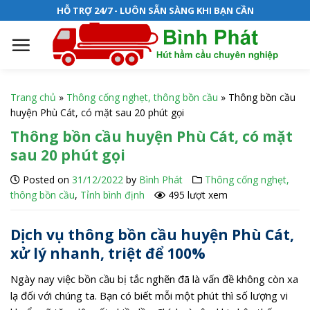
S
HỖ TRỢ 24/7 - LUÔN SẴN SÀNG KHI BẠN CẦN
k
i
p
t
o
Trang chủ
»
Thông cống nghẹt, thông bồn cầu
»
Thông bồn cầu
c
huyện Phù Cát, có mặt sau 20 phút gọi
o
Thông bồn cầu huyện Phù Cát, có mặt
n
sau 20 phút gọi
t
e
Posted on
31/12/2022
by
Bình Phát
Thông cống nghẹt,
n
thông bồn cầu
,
Tỉnh bình định
495 lượt xem
t
Dịch vụ thông bồn cầu huyện Phù Cát,
xử lý nhanh, triệt để 100%
Ngày nay việc bồn cầu bị tắc nghẽn đã là vấn đề không còn xa
lạ đối với chúng ta. Bạn có biết mỗi một phút thì số lượng vi