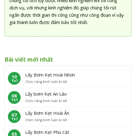
chúng tôi tích lũy được nhiều kinh nghiệm khi thi công
dịch vụ, với nhưng kinh nghiệm đó giúp chúng tôi rút
ngắn được thời gian thi công cũng như công đoạn vì vậy
giá thành luôn được đảm bảo tốt nhất.
Bài viết mới nhất
Lấy Bơm Kẹt Hoài Nhơn
10
Th7
ở
Chức năng bình luận bị tắt
L
ấ
Lấy bơm Kẹt An Lão
08
y
Th7
ở
Chức năng bình luận bị tắt
B
L
ơ
ấ
m
Lấy Bơm Kẹt Hoài Ân
07
y
K
Th7
ở
Chức năng bình luận bị tắt
b
ẹ
L
ơ
t
ấ
m
H
Lấy Bơm Kẹt Phù Cát
05
y
K
o