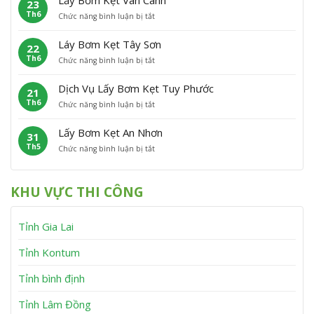
23
y
K
h
n
Th6
ở
Chức năng bình luận bị tắt
B
ẹ
ù
L
ơ
t
C
ấ
m
P
á
Láy Bơm Kẹt Tây Sơn
22
y
K
h
t
Th6
ở
Chức năng bình luận bị tắt
B
ẹ
ù
L
ơ
t
M
á
m
V
ỹ
Dịch Vụ Lấy Bơm Kẹt Tuy Phước
21
y
K
ĩ
Th6
ở
Chức năng bình luận bị tắt
B
ẹ
n
D
ơ
t
h
ị
m
V
T
Lấy Bơm Kẹt An Nhơn
31
c
K
â
h
Th5
ở
Chức năng bình luận bị tắt
h
ẹ
n
ạ
L
V
t
C
n
ấ
ụ
T
a
h
y
L
â
n
KHU VỰC THI CÔNG
B
ấ
y
h
ơ
y
S
m
B
ơ
Tỉnh Gia Lai
K
ơ
n
ẹ
m
t
K
Tỉnh Kontum
A
ẹ
n
t
Tỉnh bình định
N
T
h
u
Tỉnh Lâm Đồng
ơ
y