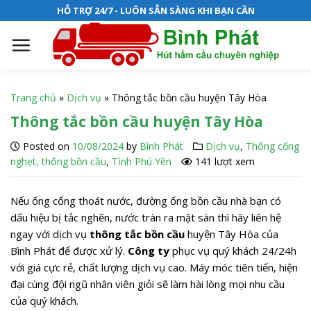
S
HỖ TRỢ 24/7 - LUÔN SẴN SÀNG KHI BẠN CẦN
k
i
p
t
o
Trang chủ
»
Dịch vụ
»
Thông tắc bồn cầu huyện Tây Hòa
c
Thông tắc bồn cầu huyện Tây Hòa
o
n
Posted on
10/08/2024
by
Bình Phát
Dịch vụ
,
Thông cống
t
nghẹt, thông bồn cầu
,
Tỉnh Phú Yên
141 lượt xem
e
n
Nếu ống cống thoát nước, đường ống bồn cầu nhà bạn có
t
dấu hiệu bị tắc nghẽn, nước tràn ra mặt sàn thì hãy liên hệ
ngay với dịch vụ
thông tắc bồn cầu
huyện Tây Hòa của
Bình Phát để được xử lý.
Công ty
phục vụ quý khách 24/24h
với giá cực rẻ, chất lượng dịch vụ cao. Máy móc tiên tiến, hiện
đại cùng đội ngũ nhân viên giỏi sẽ làm hài lòng mọi nhu cầu
của quý khách.