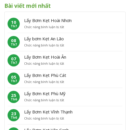
Bài viết mới nhất
Lấy Bơm Kẹt Hoài Nhơn
10
Th7
ở
Chức năng bình luận bị tắt
L
ấ
Lấy bơm Kẹt An Lão
08
y
Th7
ở
Chức năng bình luận bị tắt
B
L
ơ
ấ
m
Lấy Bơm Kẹt Hoài Ân
07
y
K
Th7
ở
Chức năng bình luận bị tắt
b
ẹ
L
ơ
t
ấ
m
H
Lấy Bơm Kẹt Phù Cát
05
y
K
o
Th7
ở
Chức năng bình luận bị tắt
B
ẹ
à
L
ơ
t
i
ấ
m
A
N
Lấy Bơm Kẹt Phù Mỹ
25
y
K
n
h
Th6
ở
Chức năng bình luận bị tắt
B
ẹ
L
ơ
L
ơ
t
ã
n
ấ
m
H
o
Lấy Bơm Kẹt Vĩnh Thạnh
23
y
K
o
Th6
ở
Chức năng bình luận bị tắt
B
ẹ
à
L
ơ
t
i
ấ
m
P
Â
Lấy Bơm Kẹt Vân Canh