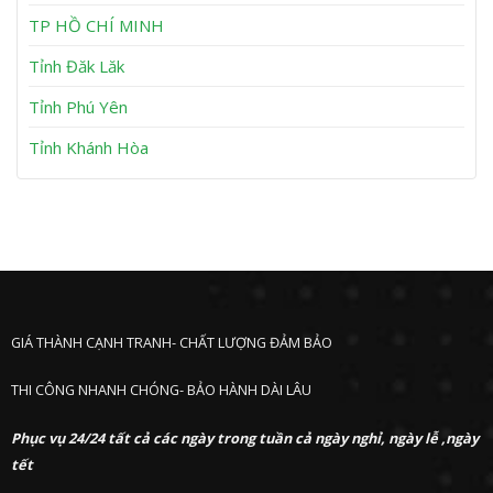
n
P
h
TP HỒ CHÍ MINH
ư
ớ
Tỉnh Đăk Lăk
c
Tỉnh Phú Yên
Tỉnh Khánh Hòa
GIÁ THÀNH CẠNH TRANH- CHẤT LƯỢNG ĐẢM BẢO
THI CÔNG NHANH CHÓNG- BẢO HÀNH DÀI LÂU
Phục vụ 24/24 tất cả các ngày trong tuần cả ngày nghỉ, ngày lễ ,ngày
tết