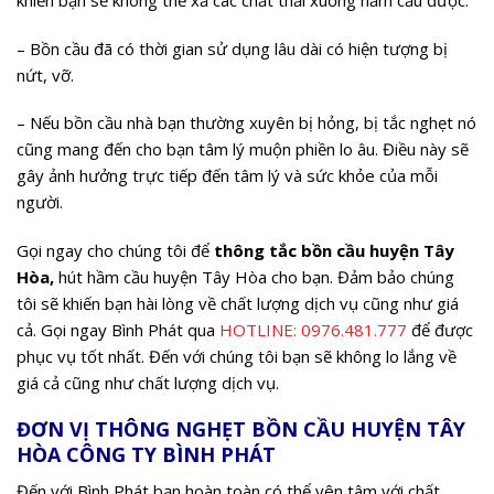
khiến bạn sẽ không thể xả các chất thải xuống hầm cầu được.
– Bồn cầu đã có thời gian sử dụng lâu dài có hiện tượng bị
nứt, vỡ.
– Nếu bồn cầu nhà bạn thường xuyên bị hỏng, bị tắc nghẹt nó
cũng mang đến cho bạn tâm lý muộn phiền lo âu. Điều này sẽ
gây ảnh hưởng trực tiếp đến tâm lý và sức khỏe của mỗi
người.
Gọi ngay cho chúng tôi để
thông tắc bồn cầu huyện Tây
Hòa,
hút hầm cầu huyện Tây Hòa cho bạn. Đảm bảo chúng
tôi sẽ khiến bạn hài lòng về chất lượng dịch vụ cũng như giá
cả. Gọi ngay Bình Phát qua
HOTLINE:
0976.481.777
để được
phục vụ tốt nhất. Đến với chúng tôi bạn sẽ không lo lắng về
giá cả cũng như chất lượng dịch vụ.
ĐƠN VỊ THÔNG NGHẸT BỒN CẦU HUYỆN TÂY
HÒA CÔNG TY BÌNH PHÁT
Đến với Bình Phát bạn hoàn toàn có thể yên tâm với chất