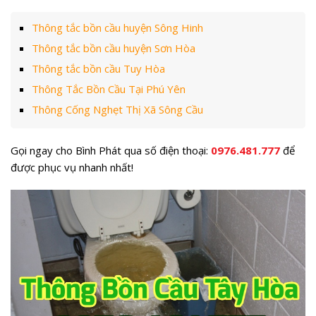
Thông tắc bồn cầu huyện Sông Hinh
Thông tắc bồn cầu huyện Sơn Hòa
Thông tắc bồn cầu Tuy Hòa
Thông Tắc Bồn Cầu Tại Phú Yên
Thông Cống Nghẹt Thị Xã Sông Cầu
Gọi ngay cho Bình Phát qua số điện thoại:
0976.481.777
để
được phục vụ nhanh nhất!