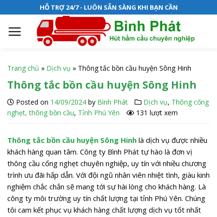
S
HỖ TRỢ 24/7 - LUÔN SẴN SÀNG KHI BẠN CẦN
k
i
p
t
o
Trang chủ
»
Dịch vụ
»
Thông tắc bồn cầu huyện Sông Hinh
c
Thông tắc bồn cầu huyện Sông Hinh
o
n
Posted on
14/09/2024
by
Bình Phát
Dịch vụ
,
Thông cống
t
nghẹt, thông bồn cầu
,
Tỉnh Phú Yên
131 lượt xem
e
n
Thông tắc bồn cầu huyện Sông Hinh
là dịch vụ được nhiều
t
khách hàng quan tâm. Công ty Bình Phát tự hào là đơn vị
thông cầu cống nghẹt chuyên nghiệp, uy tín với nhiều chương
trình ưu đãi hấp dẫn. Với đội ngũ nhân viên nhiệt tình, giàu kinh
nghiệm chắc chắn sẽ mang tới sự hài lòng cho khách hàng. Là
công ty môi trường uy tín chất lượng tại tỉnh Phú Yên. Chúng
tôi cam kết phục vụ khách hàng chất lượng dịch vụ tốt nhất