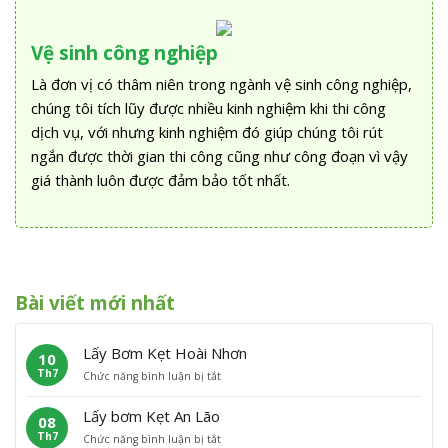
WEBSITE:
https://huthamcaubinhphat.com
Danh mục:
Dịch vụ
Thông cống nghẹt, thông bồn cầu
Tỉnh
Phú Yên
Tags:
Giá thông bồn cầu Sông Hinh
Thông tắc bồn cầu huyện
Sông Hinh
Có thể bạn quan tâm:
Lấy Bơm Kẹt Hoài Nhơn
Lấy bơm Kẹt An Lão
Lấy Bơm Kẹt Hoài Ân
Lấy Bơm Kẹt Phù Cát
Lấy Bơm Kẹt Phù Mỹ