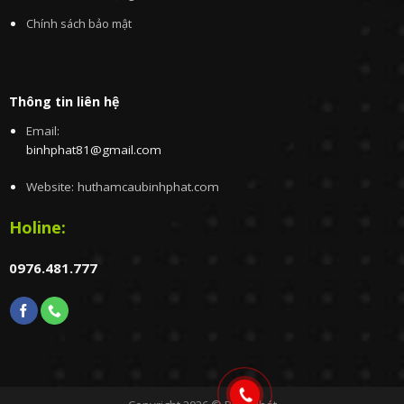
GIÁ THÀNH CẠNH TRANH- CHẤT LƯỢNG ĐẢM BẢO
THI CÔNG NHANH CHÓNG- BẢO HÀNH DÀI LÂU
Phục vụ 24/24 tất cả các ngày trong tuần cả ngày nghỉ, ngày lễ ,ngày
tết
Hỗ trợ
Liên hệ
Câu hỏi thường gặp
Điều khoản sử dụng
Chính sách bảo mật