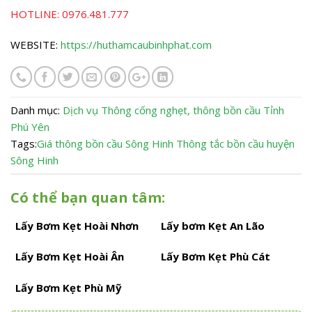
Bước 4: Khách hàng sau khi đồng ý về quy trình và giá cả hợp
lý giữa 2 bên thì nhân viên sẽ thực hiện. Trong quá trình này
bạn có thể giám sát và kiểm tra tiến độ thực hiện.
Bước 5: Sau khi hoàn tất quy trình thông tắc bồn cầu huyện
Sông Hinh thì khách hàng sẽ kiểm tra lại và thanh toán chi phí
cho nhân viên công ty chúng tôi.
Bước 6: Nhân viên
thông tắc bồn cầu tại huyện Sông Hinh
sẽ viết giấy bảo hành. Tùy tình trạng mà có thời gian bảo
hành phù hợp, trong khoảng thời gian này nếu có sự cố xảy ra
vui lòng liên hệ ngay để được khắc phục miễn phí.
——————————————————
Thông tin liên hệ
CÔNG TY TNHH VICO BÌNH PHÁT
HOTLINE:
0976.481.777