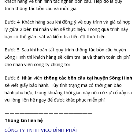
Phát sẽ tư vấn bạn nhiệt tình, chu đáo và tận tâm nhất.
Thông tắc bồn cầu tại Sông Hinh diễn ra thế nào?
Hiện nay có khá nhiều công ty còn mập mờ trong việc giải
thích quy trình thông tắc cho khách hàng. Vì thế khách hàng
rất khó chọn lựa được dịch vụ tốt và phải chăng. Ở
công ty
thông tắc bồn cầu tại Sông Hinh
chúng tôi có những thông
tin cụ thể về quy trình như sau:
Bước 1: Tư vấn viên tại công ty Bình Phát tiếp nhận thông tin
từ khách hàng khi gặp phải sự cố
Bước 2: Nhân viên Bình Phát sẽ tiến hành tư vấn nguyên nhân
gây tắc nghẽn mà bạn đang gặp phải. Bên cạnh đó chúng tôi
đề cập việc cho nhân viên đến khảo sát miễn phí và tư vấn
chính xác.
Bước 3: Sau khi nhân viên đến kiểm tra và giải thích rõ với
khách hàng về tình hình tắc nghẽn bồn cầu. Tiếp đó là quy
trình thông tắc bồn cầu và mức giá.