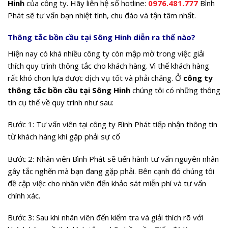
dịch vụ .
Ưu đãi 30% vào những dịp lễ Tết, sinh nhật dành cho
những khách hàng thân thiết của công ty.
Tặng các voucher ăn uống mua sắm du lịch với ưu đãi 30%
tổng giá trị dịch vụ nhân dịp cuối tuần.
Miễn phí hoàn toàn chi phí tư vấn, khảo sát, báo giá
Tặng men vi sinh bể phốt khi khách hàng sử dụng dịch vụ
của với đơn giá trên 5 triệu đồng.
Chiết khấu, hoa hồng cao cho khách hàng giới thiệu dịch vụ
tới những khách hàng mới
Giảm giá lên đến 35% cho những khách hàng là đơn vị cơ
quan, bệnh viện, trường học khi sử dụng dịch vụ của chúng
tôi với hóa đơn 40 triệu đồng.
Để được sử dụng dịch vụ
thông tắc bồn cầu huyện Sông
Hinh
của công ty. Hãy liên hệ số hotline:
0976.481.777
Bình