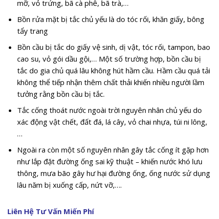
mỡ, vỏ trứng, bã cà phê, bã trà,…
Bồn rửa mặt bị tắc chủ yếu là do tóc rối, khăn giấy, bông
tẩy trang
Bồn cầu bị tắc do giấy vệ sinh, dị vật, tóc rối, tampon, bao
cao su, vỏ gói dầu gội,… Một số trường hợp, bồn cầu bị
tắc do gia chủ quá lâu không hút hầm cầu. Hầm cầu quá tải
không thể tiếp nhận thêm chất thải khiến nhiều người lầm
tưởng rằng bồn cầu bị tắc.
Tắc cống thoát nước ngoài trời nguyên nhân chủ yếu do
xác động vật chết, đất đá, lá cây, vỏ chai nhựa, túi ni lông,
…
Ngoài ra còn một số nguyên nhân gây tắc cống ít gặp hơn
như lắp đặt đường ống sai kỹ thuật – khiến nước khó lưu
thông, mưa bão gây hư hại đường ống, ống nước sử dụng
lâu năm bị xuống cấp, nứt vỡ,….
Liên Hệ Tư Vấn Miến Phí