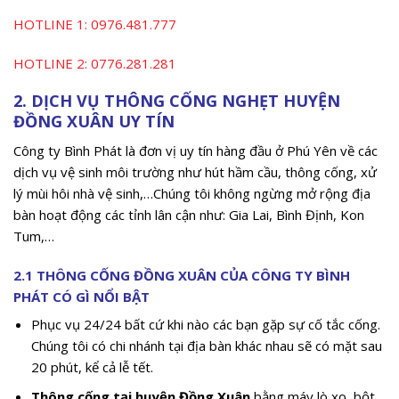
HOTLINE 1:
0976.481.777
HOTLINE 2:
0776.281.281
2. DỊCH VỤ THÔNG CỐNG NGHẸT HUYỆN
ĐỒNG XUÂN UY TÍN
Công ty Bình Phát là đơn vị uy tín hàng đầu ở Phú Yên về các
dịch vụ vệ sinh môi trường như hút hầm cầu, thông cống, xử
lý mùi hôi nhà vệ sinh,…Chúng tôi không ngừng mở rộng địa
bàn hoạt động các tỉnh lân cận như: Gia Lai, Bình Định, Kon
Tum,…
2.1 THÔNG CỐNG ĐỒNG XUÂN CỦA CÔNG TY BÌNH
PHÁT CÓ GÌ NỔI BẬT
Phục vụ 24/24 bất cứ khi nào các bạn gặp sự cố tắc cống.
Chúng tôi có chi nhánh tại địa bàn khác nhau sẽ có mặt sau
20 phút, kể cả lễ tết.
Thông cống tại huyện Đồng Xuân
bằng máy lò xo, bột