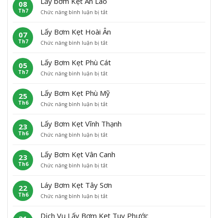
Lấy bơm Kẹt An Lão
08
y
Th7
ở
Chức năng bình luận bị tắt
B
L
ơ
ấ
m
Lấy Bơm Kẹt Hoài Ân
07
y
K
Th7
ở
Chức năng bình luận bị tắt
b
ẹ
L
ơ
t
ấ
m
H
Lấy Bơm Kẹt Phù Cát
05
y
K
o
Th7
ở
Chức năng bình luận bị tắt
B
ẹ
à
L
ơ
t
i
ấ
m
A
N
Lấy Bơm Kẹt Phù Mỹ
25
y
K
n
h
Th6
ở
Chức năng bình luận bị tắt
B
ẹ
L
ơ
L
ơ
t
ã
n
ấ
m
H
o
Lấy Bơm Kẹt Vĩnh Thạnh
23
y
K
o
Th6
ở
Chức năng bình luận bị tắt
B
ẹ
à
L
ơ
t
i
ấ
m
P
Â
Lấy Bơm Kẹt Vân Canh
23
y
K
h
n
Th6
ở
Chức năng bình luận bị tắt
B
ẹ
ù
L
ơ
t
C
ấ
m
P
á
Láy Bơm Kẹt Tây Sơn
22
y
K
h
t
Th6
ở
Chức năng bình luận bị tắt
B
ẹ
ù
L
ơ
t
M
á
m
V
ỹ
Dịch Vụ Lấy Bơm Kẹt Tuy Phước