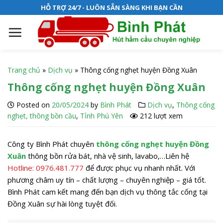
S
HỖ TRỢ 24/7 - LUÔN SẴN SÀNG KHI BẠN CẦN
k
i
p
t
o
Trang chủ
»
Dịch vụ
»
Thông cống nghẹt huyện Đồng Xuân
c
Thông cống nghẹt huyện Đồng Xuân
o
n
Posted on
20/05/2024
by
Bình Phát
Dịch vụ
,
Thông cống
t
nghẹt, thông bồn cầu
,
Tỉnh Phú Yên
212 lượt xem
e
n
Công ty Bình Phát chuyên
thông cống nghẹt huyện Đồng
t
Xuân
thông bồn rửa bát, nhà vệ sinh, lavabo,…Liên hệ
Hotline: 0976.481.777
để được phục vụ nhanh nhất. Với
phương châm uy tín – chất lượng – chuyên nghiệp – giá tốt.
Bình Phát cam kết mang đến bạn dịch vụ thông tắc cống tại
Đồng Xuân sự hài lòng tuyệt đối.