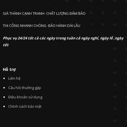
GIÁ THÀNH CẠNH TRANH- CHẤT LƯỢNG ĐẢM BẢO
THI CÔNG NHANH CHÓNG- BẢO HÀNH DÀI LÂU
Phục vụ 24/24 tất cả các ngày trong tuần cả ngày nghỉ, ngày lễ ,ngày
tết
Hỗ trợ
Liên hệ
Câu hỏi thường gặp
Điều khoản sử dụng
Chính sách bảo mật