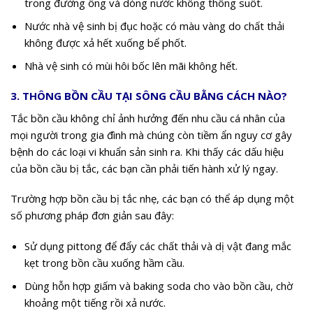
trong đường ống và dòng nước không thông suốt.
Nước nhà vệ sinh bị đục hoặc có màu vàng do chất thải
không được xả hết xuống bể phốt.
Nhà vệ sinh có mùi hôi bốc lên mãi không hết.
3. THÔNG BỒN CẦU TẠI SÔNG CẦU BẰNG CÁCH NÀO?
Tắc bồn cầu không chỉ ảnh hưởng đến nhu cầu cá nhân của
mọi người trong gia đình mà chúng còn tiềm ẩn nguy cơ gây
bệnh do các loại vi khuẩn sản sinh ra. Khi thấy các dấu hiệu
của bồn cầu bị tắc, các bạn cần phải tiến hành xử lý ngay.
Trường hợp bồn cầu bị tắc nhẹ, các bạn có thể áp dụng một
số phương pháp đơn giản sau đây:
Sử dụng pittong để đẩy các chất thải và dị vật đang mắc
kẹt trong bồn cầu xuống hầm cầu.
Dùng hỗn hợp giấm và baking soda cho vào bồn cầu, chờ
khoảng một tiếng rồi xả nước.