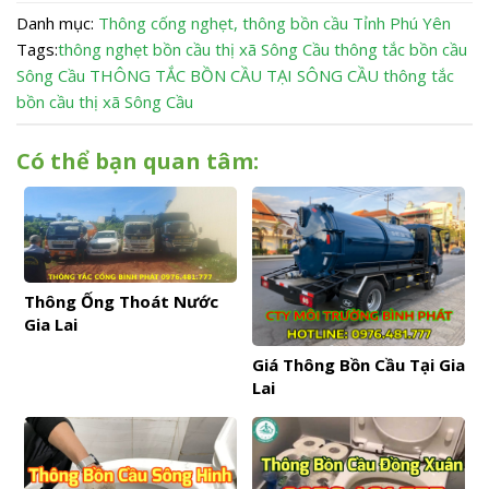
Danh mục:
Thông cống nghẹt, thông bồn cầu
Tỉnh Phú Yên
Tags:
thông nghẹt bồn cầu thị xã Sông Cầu
thông tắc bồn cầu
Sông Cầu
THÔNG TẮC BỒN CẦU TẠI SÔNG CẦU
thông tắc
bồn cầu thị xã Sông Cầu
Có thể bạn quan tâm:
Thông Ống Thoát Nước
Gia Lai
Giá Thông Bồn Cầu Tại Gia
Lai